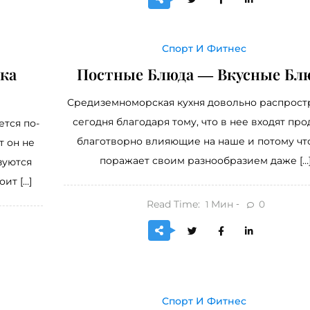
Спорт И Фитнес
ка
Постные Блюда — Вкусные Блю
Средиземноморская кухня довольно распрост
сегодня благодаря тому, что в нее входят про
ется по-
благотворно влияющие на наше и потому чт
т он не
поражает своим разнообразием даже […
зуются
ит […]
Read Time:
Мин
0
1
Спорт И Фитнес