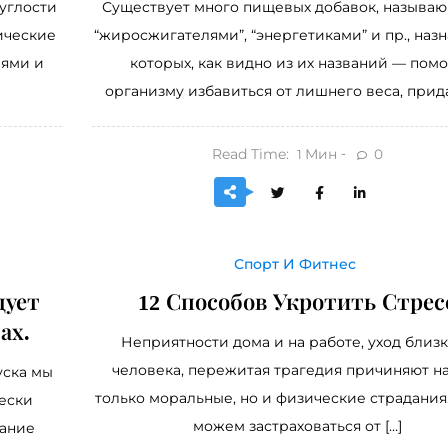
углости
Существует много пищевых добавок, называ
ические
“жиросжигателями”, “энергетиками” и пр., наз
иями и
которых, как видно из их названий — пом
организму избавиться от лишнего веса, прида
Read Time:
Мин
0
1
Спорт И Фитнес
дует
12 Способов Укротить Стрес
ах.
Неприятности дома и на работе, уход близ
человека, пережитая трагедия причиняют н
уска мы
только моральные, но и физические страдания
чески
можем застраховаться от […]
мание