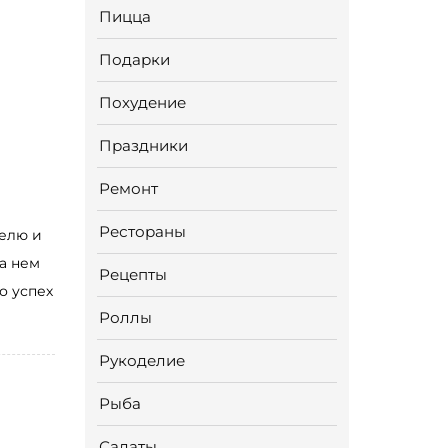
Пицца
Подарки
Похудение
Праздники
е
Ремонт
Рестораны
елю и
на нем
Рецепты
о успех
Роллы
Рукоделие
Рыба
Салаты