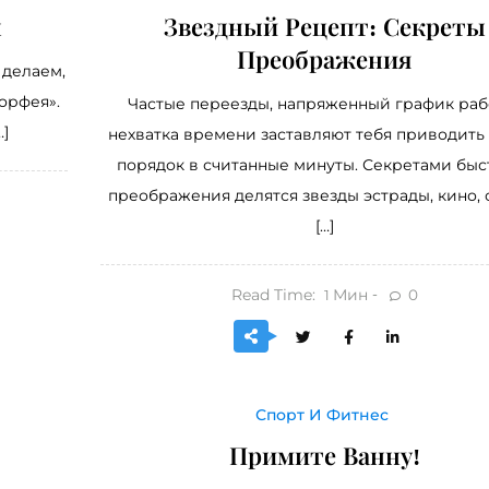
ы
Звездный Рецепт: Секреты
Преображения
 делаем,
орфея».
Частые переезды, напряженный график раб
…]
нехватка времени заставляют тебя приводить 
порядок в считанные минуты. Секретами быс
преображения делятся звезды эстрады, кино, 
[…]
Read Time:
Мин
0
1
Спорт И Фитнес
Примите Ванну!