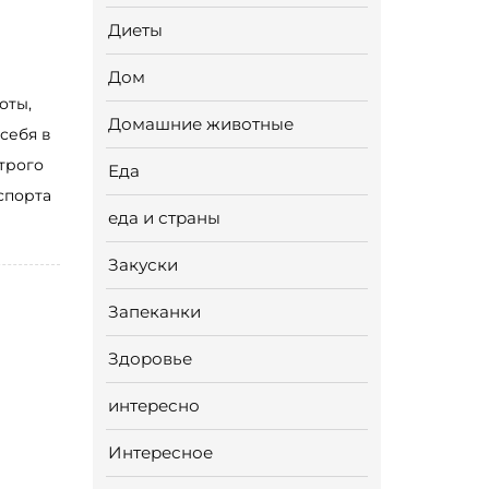
Диеты
Дом
оты,
Домашние животные
себя в
трого
Еда
спорта
еда и страны
Закуски
Запеканки
Здоровье
интересно
Интересное