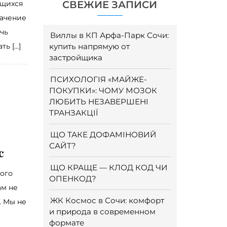
СВЕЖИЕ ЗАПИСИ
ющихся
начение
очь
Виллы в КП Арфа-Парк Сочи:
ть […]
купить напрямую от
застройщика
ПСИХОЛОГІЯ «МАЙЖЕ-
ПОКУПКИ»: ЧОМУ МОЗОК
ЛЮБИТЬ НЕЗАВЕРШЕНІ
ТРАНЗАКЦІЇ
ЩО ТАКЕ ДОФАМІНОВИЙ
САЙТ?
с
ЩО КРАЩЕ — КЛОД КОД ЧИ
кого
ОПЕНКОД?
ам не
ЖК Космос в Сочи: комфорт
. Мы не
и природа в современном
формате