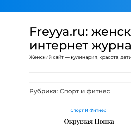
Перейти
к
содержимому
Freyya.ru: женс
интернет журн
Женский сайт — кулинария, красота, дети
Рубрика:
Спорт и фитнес
Спорт И Фитнес
Округлая Попка