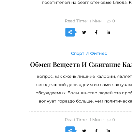
посетителей на безглютеновые блюда. К 
Read Time:
Мин
0
1
Спорт И Фитнес
Обмен Веществ И Сжигание Ка
Вопрос, как сжечь лишние калории, являет
сегодняшний день одним из самых актуаль
обсуждаемых. Большинство людей эта про
волнует гораздо больше, чем политическая
Read Time:
Мин
0
1