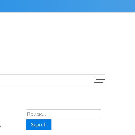
В
Search