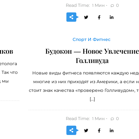
Read Time:
Мин
0
1
Спорт И Фитнес
иков
Будокон — Новое Увлечени
Голливуда
етолога
 Так что
Новые виды фитнеса появляются каждую нед
д мы
многие из них приходят из Америки, а если 
стоит знак качества «проверено Голливудом», т
[…]
Read Time:
Мин
0
1