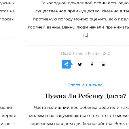
 ужины,
У холодной дождливой осени есть одно
ются на
существенное преимущество. Именно в та
просах
противную погоду можно оценить всю прел
горячей ванны. Ванны люди начали принимать
[…]
Read Time:
Мин
0
1
Спорт И Фитнес
Нужна Ли Ребенку Диета?
умения
Часто излишний вес ребенка родители нах
 верьте,
милым и не задумываются о том, что это може
жизнь, —
серьезным поводом для беспокойства. Ведь 