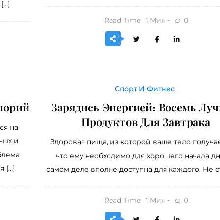
[…]
Read Time:
Мин
0
1
Спорт И Фитнес
лорий
Зарядись Энергией: Восемь Лу
Продуктов Для Завтрака
ся на
ных и
Здоровая пища, из которой ваше тело получае
блема
что ему необходимо для хорошего начала дн
 […]
самом деле вполне доступна для каждого. Не ст
Read Time:
Мин
0
1