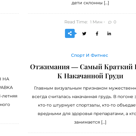
дети склонны […]
Read Time:
Мин
0
1
Спорт И Фитнес
Отжимания — Самый Краткий 
К Накачанной Груди
Н НА
РАВКА
Главным визуальным признаком мужествен
1-летняя
всегда считалась накачанная грудь. В погоне 
ного
кто-то штурмует спортзалы, кто-то объедае
вредными для здоровья препаратами, а кто
занимается […]