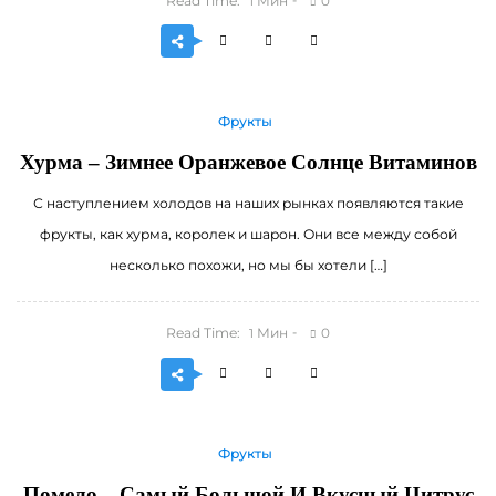
Read Time:
Мин
0
1
Фрукты
Хурма – Зимнее Оранжевое Солнце Витаминов
С наступлением холодов на наших рынках появляются такие
фрукты, как хурма, королек и шарон. Они все между собой
несколько похожи, но мы бы хотели […]
Read Time:
Мин
0
1
Фрукты
Помело – Самый Большой И Вкусный Цитрус