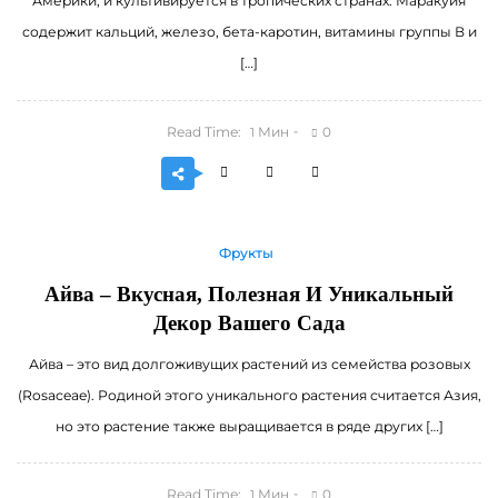
Америки, и культивируется в тропических странах. Маракуйя
содержит кальций, железо, бета-каротин, витамины группы В и
[…]
Read Time:
Мин
0
1
Фрукты
Айва – Вкусная, Полезная И Уникальный
Декор Вашего Сада
Айва – это вид долгоживущих растений из семейства розовых
(Rosaceae). Родиной этого уникального растения считается Азия,
но это растение также выращивается в ряде других […]
Read Time:
Мин
0
1