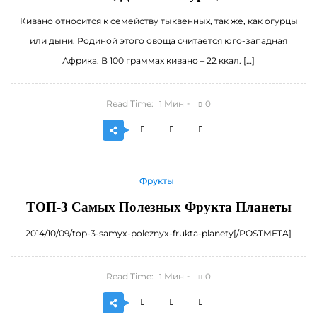
Кивано относится к семейству тыквенных, так же, как огурцы
или дыни. Родиной этого овоща считается юго-западная
Африка. В 100 граммах кивано – 22 ккал. […]
Read Time:
Мин
0
1
Фрукты
ТОП-3 Самых Полезных Фрукта Планеты
2014/10/09/top-3-samyx-poleznyx-frukta-planety[/POSTMETA]
Read Time:
Мин
0
1