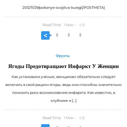
2012/11/29/poleznye-svojstva-kuragi[/POSTMETA]
Read Time:
Мин
0
1
Фрукты
Ягоды Предотвращают Инфаркт У Женщин
Как установили учёные, женщинам обязательно следует
включать в свой рацион ягоды, ведь они способны значительно
понизить риск возникновения инфаркта. Как известно, в
клубнике и […]
Read Time:
Мин
0
1