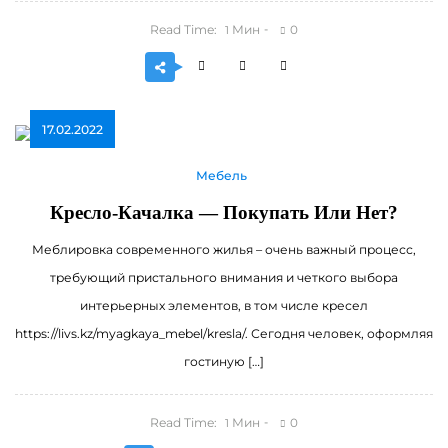
Read Time:
Мин
0
1
17.02.2022
Мебель
Кресло-Качалка — Покупать Или Нет?
Меблировка современного жилья – очень важный процесс,
требующий пристального внимания и четкого выбора
интерьерных элементов, в том числе кресел
https://livs.kz/myagkaya_mebel/kresla/. Сегодня человек, оформляя
гостиную […]
Read Time:
Мин
0
1