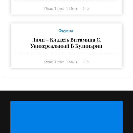
Read Time:
1
Мин
0
Фрукты
Личи – Кладезь Витамина С,
Универсальный В Кулинарии
Read Time:
1
Мин
0