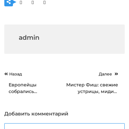
admin
Навигация
Назад
Далее
по
Европейцы
Мистер Фиш: свежие
записям
собрались
устрицы, мидии,
праздновать Новый
креветки и рыба
год с винегретом
Добавить комментарий