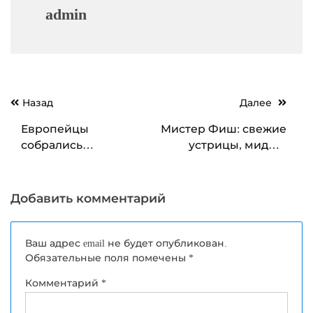
admin
Навигация
Назад
Далее
по
Европейцы
Мистер Фиш: свежие
записям
собрались
устрицы, мидии,
праздновать Новый
креветки и рыба
год с винегретом
Добавить комментарий
Ваш адрес email не будет опубликован.
Обязательные поля помечены
*
Комментарий
*