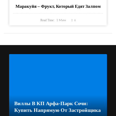
Маракуйя – Фрукт, Который Едят Залпом
Read Time:
1
Мин
0
Виллы В КП Арфа-Парк Сочи:
Купить Напрямую От Застройщика