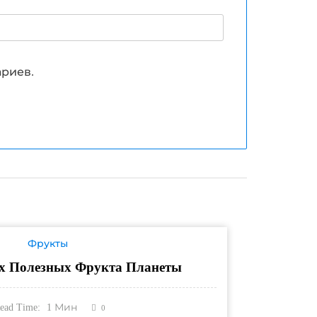
ариев.
Фрукты
х Полезных Фрукта Планеты
ead Time:
1
Мин
0