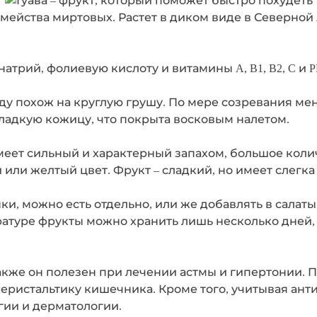
семейства миртовых. Растет в диком виде в Северной
атрий, фолиевую кислоту и витамины A, B1, B2, C и PP
иду похож на круглую грушу. По мере созревания ме
ладкую кожицу, что покрыта восковым налетом.
имеет сильный и характерный запахом, большое коли
ли желтый цвет. Фрукт – сладкий, но имеет слегка
и, можно есть отдельно, или же добавлять в салат
ратуре фрукты можно хранить лишь несколько дней, 
Также он полезен при лечении астмы и гипертонии. 
еристальтику кишечника. Кроме того, учитывая ант
гии и дерматологии.