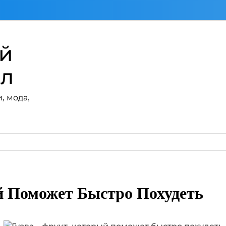
ий
ал
, мода,
й Поможет Быстро Похудеть