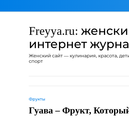
Перейти
к
содержимому
Freyya.ru: женск
интернет журн
Женский сайт — кулинария, красота, дети
спорт
Фрукты
Гуава – Фрукт, Которы