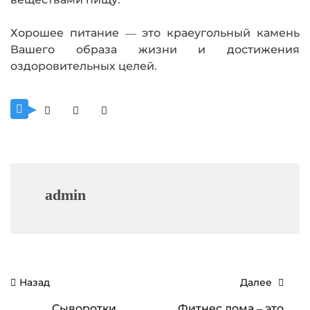
Хорошее питание — это краеугольный камень
Вашего образа жизни и достижения
оздоровительных целей.
admin
Навигация
Назад
Далее
по
Сыворотки
Фитнес дома – это