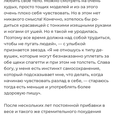
любить свое тело. Можно смотреть на очень
худых, просто тощих моделей и из-за этого
очень плохо себя чувствовать. Но в этом нет
никакого смысла! Конечно, хотелось бы ро­
диться красавицей с тонкими изящными рука­ми
и ногами от ушей. Но я такой не уродилась.
Поэтому все время должна над собой тру­диться,
чтобы не пугать людей», — с улыбкой
признается звезда. «Я не отношусь к типу де­
вушек, которые могут безнаказанно уплетать за
обе щеки спагетти и при этом не толстеть. Слава
богу, у меня есть инстинкт самосохра­нения,
который подсказывает мне, что делать, когда
начинаю чувствовать разлад в себе, — стараюсь
тогда есть меньше и употреблять более
здоровую пишу».
После нескольких лет постоянной прибавки в
весе и такого же стре­мительного похудения