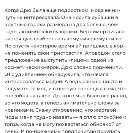
Когда Дрю была еще подростком, мода ее ни­
чуть не интересовала. Она носила рубашки в
крупные горохи размера на два больше, чем
надо, акнимбрюки сузорами. Берримор питала
настоящую слабость к такому кичевому стилю.
Но спустя некоторое время ей пришлось в кор­
не поменять свои пристрастия. Аповодом стало
предложение выступить «лицом» одной из
косметическихмарок. Дрю словно подменили.
«Я с удивлением обнаружила, что начала
интересо­ваться модой. А ведь раньше никто и
подумать не мог, и в первую очередь я сама, что
способна на такое. До этого мне было все равно,
во что яодета, а теперь внимательно слежу за
новинками. Скажу откровенно, что жертвой
моды меня трудно назвать — я сплю спокойно и
тогда, когда не могу похвастаться обновкой от
Гуччи. И по-прежнему предпочитаю покупать