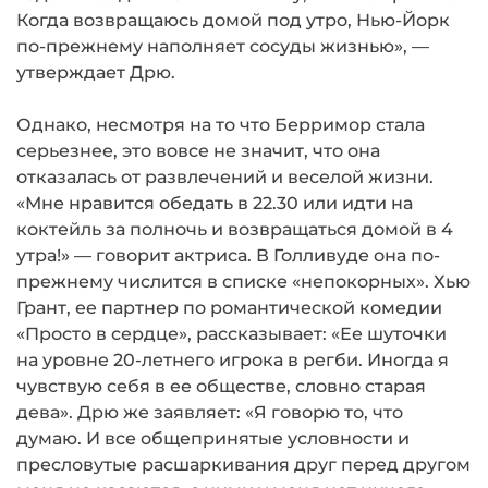
Когда возвращаюсь домой под утро, Нью-Йорк
по-прежнему наполняет сосуды жизнью», —
утверждает Дрю.
Однако, несмотря на то что Берримор стала
серьезнее, это вовсе не значит, что она
отказалась от развле­чений и веселой жизни.
«Мне нравится обедать в 22.30 или идти на
коктейль за полночь и возвращаться домой в 4
утра!» — говорит актриса. В Голливуде она по-
пре­жнему числится в списке «непокорных». Хью
Грант, ее партнер по романтической комедии
«Просто в сердце», рассказывает: «Ее шуточки
на уровне 20-летнего игрока в регби. Иногда я
чувствую себя в ее обще­стве, словно старая
дева». Дрю же заявляет: «Я говорю то, что
думаю. И все общеприня­тые условности и
пресловутые расшарки­вания друг перед другом