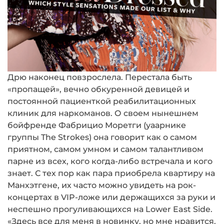
Дрю наконец повзрослела. Перестала быть
«пропащей», вечно обкурен­ной девицей и
постоянной пациенткой реабилитационных
клиник для нарко­манов. О своем нынешнем
бойфренде Фабрицио Моретги (уаарнике
группы The Strokes) она говорит как о самом
при­ятном, самом умном и самом талантливом
парне из всех, кого когда-либо встречала и кого
знает. С тех пор как пара приобрела квартиру на
Манхэтгене, их часто можно увидеть на рок-
концертах в VIP-ложе или держащихся за руки и
неспешно прогу­ливающихся на Lower East Side.
«Здесь все для меня в новинку, но мне нравится.