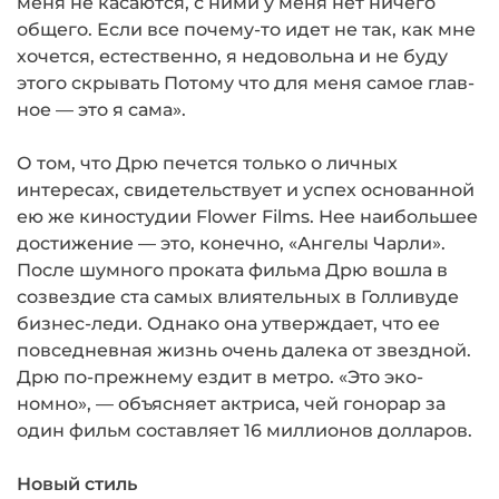
меня не касаются, с ними у меня нет ничего
общего. Если все почему-то идет не так, как мне
хочется, естественно, я недовольна и не буду
этого скрывать Потому что для меня самое глав­
ное — это я сама».
О том, что Дрю печется только о личных
интересах, свидетельс­твует и успех основанной
ею же киносту­дии Flower Films. Нее наибольшее
дости­жение — это, конечно, «Ангелы Чарли».
После шумного проката фильма Дрю вошла в
созвездие ста самых влиятельных в Голли­вуде
бизнес-леди. Однако она утверждает, что ее
повседневная жизнь очень далека от звезд­ной.
Дрю по-прежнему ездит в метро. «Это эко­
номно», — объясняет актриса, чей гонорар за
один фильм составляет 16 миллионов долларов.
Новый стиль