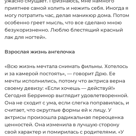
ужасно сму­щает. Признаюсь, мне намного
приятнее самой холить и нежить себя. Иногда я
могу потратить час, делая маникюр дома. Потом
особенно греет мысль, что все сделано мною
безукоризненно. Люблю блестящий крас­ный
лак для ногтей».
Взрослая жизнь ангелочка
«Всю жизнь мечтала снимать фильмы. Хоте­лось
и за камерой постоять», — говорит Дрю. Ее
мечты исполнились, потому что актриса верна
своему девизу: «Если хочешь — дей­ствуй!»
Сегодня Берримор выглядит удовле­творенной.
Она не сходит с ума, если слегка поправилась, и
считает, что округлые формы ей к лицу. У
актрисы произошла радикаль­ная переоценка
ценностей. Она изменила в лучшую сторону
свой характер и помири­лась с родителями. «У