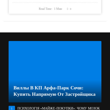
Read Time:
1
Мин
0
Виллы В КП Арфа-Парк Сочи:
Купить Напрямую От Застройщика
ПСИХОЛОГІЯ «МАЙЖЕ-ПОКУПКИ»: ЧОМУ МОЗОК
1