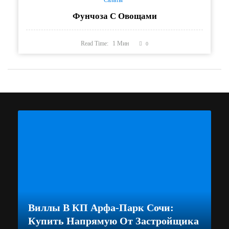
Салаты
Фунчоза С Овощами
Read Time:
1
Мин
0
Виллы В КП Арфа-Парк Сочи:
Купить Напрямую От Застройщика