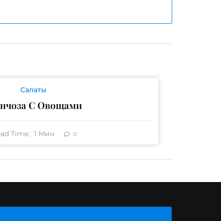
Салаты
нчоза С Овощами
ad Time:
1
Мин
0