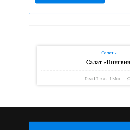
Салаты
Салат «Пингви
Read Time:
1
Мин