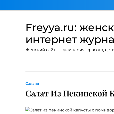
Перейти
к
содержимому
Freyya.ru: женс
интернет журн
Женский сайт — кулинария, красота, дети
Салаты
Салат Из Пекинской 