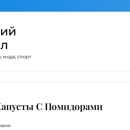
кий
ал
, мода, спорт
Капусты С Помидорами