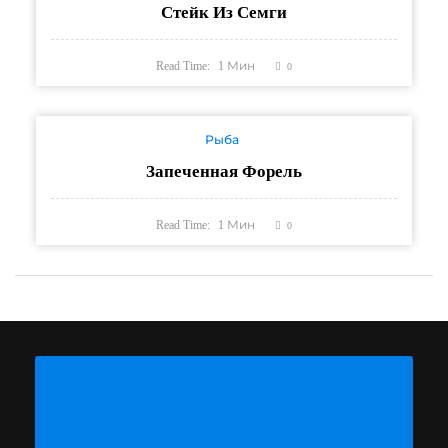
Стейк Из Семги
Read Time:
1
Мин
0
Рыба
Запеченная Форель
Read Time:
1
Мин
0