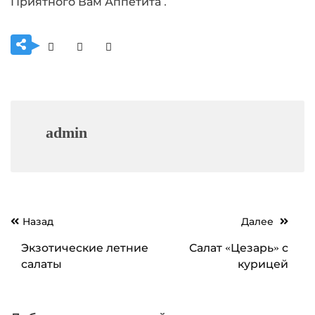
Приятного Вам Аппетита .
admin
Навигация
Назад
Далее
по
Экзотические летние
Салат «Цезарь» с
записям
салаты
курицей