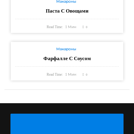
Макароны
Паста С Овощами
Read Time:
1
Мин
0
Макароны
Фарфалле С Соусом
Read Time:
1
Мин
0