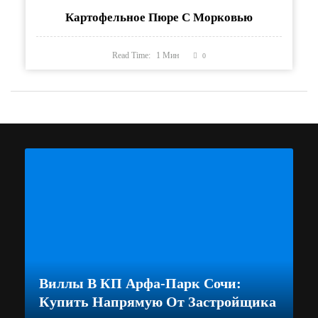
Картофельное Пюре С Морковью
Read Time:
1
Мин
0
Виллы В КП Арфа-Парк Сочи:
Купить Напрямую От Застройщика