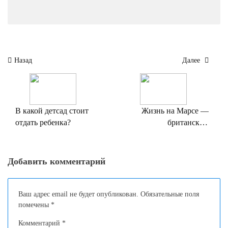
Навигация
Назад
Далее
по
записям
В какой детсад стоит
Жизнь на Марсе —
отдать ребенка?
британский
фантастический
детективный сериал
Добавить комментарий
Ваш адрес email не будет опубликован.
Обязательные поля
помечены
*
Комментарий
*