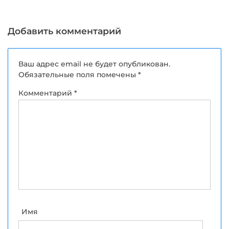
забивные для
как выбрать и где
надежных
купить качественные
фундаментах в
запчасти
Добавить комментарий
строительстве
Ваш адрес email не будет опубликован.
Обязательные поля помечены
*
Комментарий
*
Имя