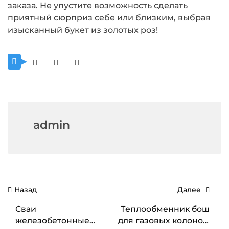
заказа. Не упустите возможность сделать
приятный сюрприз себе или близким, выбрав
изысканный букет из золотых роз!
admin
Навигация
Назад
Далее
по
Сваи
Теплообменник бош
записям
железобетонные
для газовых колонок: