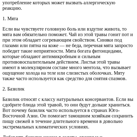
употребление которых может вызвать аллергическую
реакцию.
1. Мята
Если вы чувствуете головную боль или вздутие живота, то
мята вам обязательно поможет. Чай из этой травы гонит пот и
при этом обладает согревающим свойством. Синяки под
глазами или пятна на коже — не беда, перечная мята запросто
победит такие неприятности. Мята богата фитонцидами,
которые обладают антимикробным и сильным
противовоспалительным действием. Листья этой травы
имеют в молекулярном составе много ментола, что вызывает
ощущение холода на теле или слизистых оболочках. Мяту
также часто используется как средство для снятия спазмов.
2. Базилик
Базилик относят с классу натуральных консервантов. Если вы
сдобрите блюда этой травой, то они будут дольше храниться.
Вот почему базилик часто используется в странах Юго-
Восточной Азии. Он помогает тамошним хозяйкам сохранить
пищу свежей в течение длительного времени в довольно
экстремальных климатических условиях.