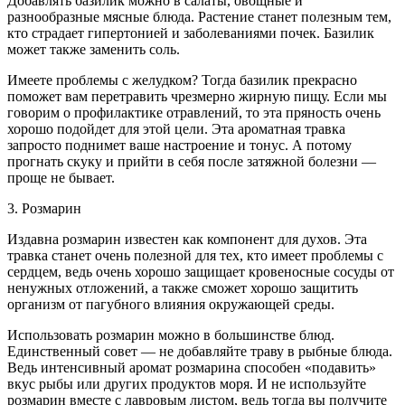
Добавлять базилик можно в салаты, овощные и
разнообразные мясные блюда. Растение станет полезным тем,
кто страдает гипертонией и заболеваниями почек. Базилик
может также заменить соль.
Имеете проблемы с желудком? Тогда базилик прекрасно
поможет вам перетравить чрезмерно жирную пищу. Если мы
говорим о профилактике отравлений, то эта пряность очень
хорошо подойдет для этой цели. Эта ароматная травка
запросто поднимет ваше настроение и тонус. А потому
прогнать скуку и прийти в себя после затяжной болезни —
проще не бывает.
3. Розмарин
Издавна розмарин известен как компонент для духов. Эта
травка станет очень полезной для тех, кто имеет проблемы с
сердцем, ведь очень хорошо защищает кровеносные сосуды от
ненужных отложений, а также сможет хорошо защитить
организм от пагубного влияния окружающей среды.
Использовать розмарин можно в большинстве блюд.
Единственный совет — не добавляйте траву в рыбные блюда.
Ведь интенсивный аромат розмарина способен «подавить»
вкус рыбы или других продуктов моря. И не используйте
розмарин вместе с лавровым листом, ведь тогда вы получите