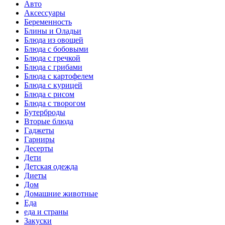
Авто
Аксессуары
Беременность
Блины и Оладьи
Блюда из овощей
Блюда с бобовыми
Блюда с гречкой
Блюда с грибами
Блюда с картофелем
Блюда с курицей
Блюда с рисом
Блюда с творогом
Бутерброды
Вторые блюда
Гаджеты
Гарниры
Десерты
Дети
Детская одежда
Диеты
Дом
Домашние животные
Еда
еда и страны
Закуски