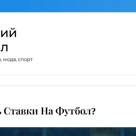
кий
ал
, мода, спорт
ь Ставки На Футбол?