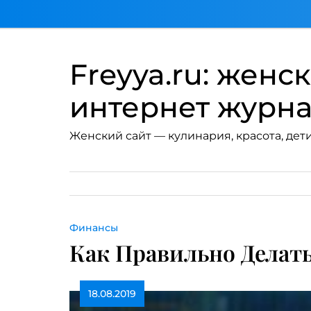
Перейти
к
содержимому
Freyya.ru: женс
интернет журн
Женский сайт — кулинария, красота, дети
Финансы
Как Правильно Делат
18.08.2019