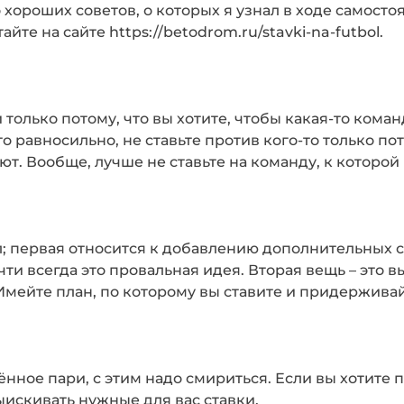
ороших советов, о которых я узнал в ходе самостоя
айте на сайте https://betodrom.ru/stavki-na-futbol.
и только потому, что вы хотите, чтобы какая-то коман
то равносильно, не ставьте против кого-то только по
рают. Вообще, лучше не ставьте на команду, к которо
л; первая относится к добавлению дополнительных ста
ти всегда это провальная идея. Вторая вещь – это 
Имейте план, по которому вы ставите и придерживай
ное пари, с этим надо смириться. Если вы хотите п
ыискивать нужные для вас ставки.