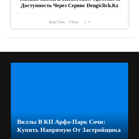
Доступность Через Сервис Dengiclick.kz
Read Time:
1
Мин
0
Виллы В КП Арфа-Парк Сочи:
Купить Напрямую От Застройщика