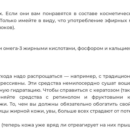
. Если они вам понравятся в составе косметичес­
т. Только имейте в виду, что употреб­ление эфирны
оков).
 омега-3 жирными кислотами, фосфором и кальцие
ода надо распро­щаться — например, с традици
грессив­ны. Эти средства немилосердно сушат воше
ьную гидратацию. Чтобы справиться с кератозом (т
няйте средства с ретинолом и фруктовы­ми к
. То, чем вы должны обязательно обогатить свой 
цы жирной кожи, увы, больше всех страдают от пот
теперь кожа уже вряд ли отреагирует на них прыщи