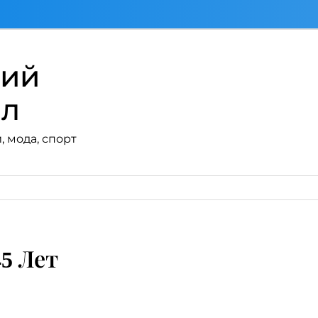
кий
ал
, мода, спорт
5 Лет