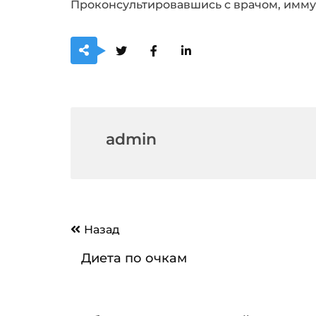
Проконсультировавшись с врачом, имм
admin
Навигация
Назад
по
Диета по очкам
записям