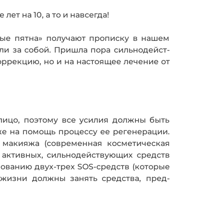
ет на 10, а то и навсегда!
ные пятна» получают пропис­ку в нашем
ли за собой. Пришла пора сильнодейст­
оррекцию, но и на настоящее лечение от
алицо, поэтому все усилия должны быть
же на помощь процессу ее регенерации.
я макияжа (современная косметическая
 активных, сильно­действующих средств
зованию двух-трех SOS-средств (которые
-жизни должны занять средства, пред­