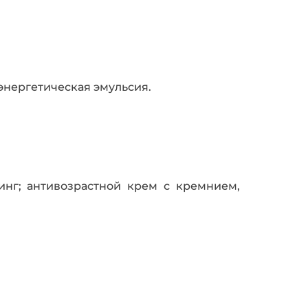
нергетичес­кая эмульсия.
г; антивозра­стной крем с кремнием,