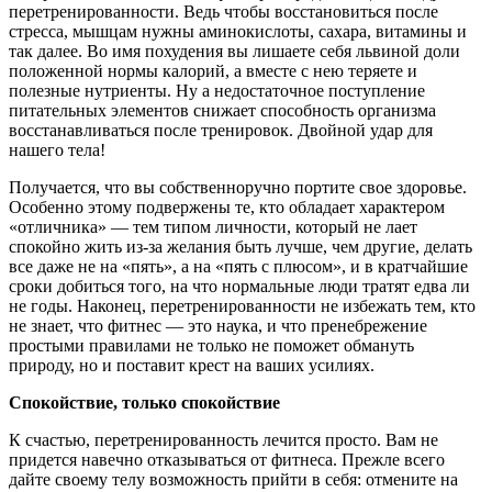
перетренированности. Ведь чтобы восстановиться после
стресса, мышцам нужны аминокислоты, сахара, витамины и
так далее. Во имя похудения вы лишаете себя львиной доли
положенной нормы калорий, а вместе с нею теряете и
полезные нутриенты. Ну а недостаточное поступление
питательных элементов снижает способность организма
восстанавливаться после тренировок. Двойной удар для
нашего тела!
Получается, что вы собственноручно портите свое здоровье.
Особенно этому подвержены те, кто обладает характером
«отличника» — тем типом личности, который не лает
спокойно жить из-за желания быть лучше, чем другие, делать
все даже не на «пять», а на «пять с плюсом», и в кратчайшие
сроки добиться того, на что нормальные люди тратят едва ли
не годы. Наконец, перетренированности не избежать тем, кто
не знает, что фитнес — это наука, и что пренебрежение
простыми правилами не только не поможет обмануть
природу, но и поставит крест на ваших усилиях.
Спокойствие, только спокойствие
К счастью, перетренированность лечится просто. Вам не
придется навечно отказываться от фитнеса. Прежле всего
дайте своему телу возможность прийти в себя: отмените на