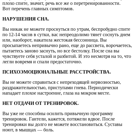
плохо спите, значит, речь все же о перетренированности.
Вот перечень главных симптомов.
НАРУШЕНИЯ СНА.
Вы никак не можете проснуться по утрам, беспробудно спите
по 12-14 часов в сутки, вас непреодолимо тянет соснуть днем
или, наоборот, накатила жестокая бессонница. Вы
просыпаетесь непривычно рано, еще до рассвета, ворочаетесь,
пытаетесь заново заснуть, но все бестолку. После сна вы
чувствуете себя усталой и разбитой. И это несмотря на то, что
легли вовремя и спали предостаточно.
ПСИХОЭМОЦИОНАЛЬНЫЕ РАССТРОЙСТВА.
Вы не можете справиться с непреходящей нервозностью,
раздражительностью, приступами гнева. Периодически
нападает плохое настроение, глаза на мокром месте.
НЕТ ОТДАЧИ ОТ ТРЕНИРОВОК.
Вы уже не способны осилить привычную программу
тренировок. Гантели, кажется, потяжели вдвое. После
тренировки вы долго не можете восстановиться. Суставы
ноют, в мышцах — боль.