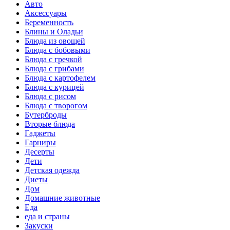
Авто
Аксессуары
Беременность
Блины и Оладьи
Блюда из овощей
Блюда с бобовыми
Блюда с гречкой
Блюда с грибами
Блюда с картофелем
Блюда с курицей
Блюда с рисом
Блюда с творогом
Бутерброды
Вторые блюда
Гаджеты
Гарниры
Десерты
Дети
Детская одежда
Диеты
Дом
Домашние животные
Еда
еда и страны
Закуски