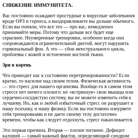
СНИЖЕНИЕ ИММУНИТЕТА.
Вас постоянно осаждают простудные и вирусные заболевания
вроде ОРЗ и герпеса, а выздоравливаете вы дольше обычного.
Если вы поняли, что все это — про вас, немедленно
принимайте меры. Потому что дальше все будет еще
серьезнее. Неумеренные тренировки, особенно когда они
сопровождаются ограничительной диетой, могут нарушить
гормональный фон. А это — сбои менструального цикла,
проблемы с кожей и истончение костной ткани.
Зри в корень
Что приводит нас к состоянию перетренированности? Если
кратко, то насилие над своим телом. Физическая активность
— это стресс для нашего организма. Вообще-то в самом этом
стрессе нет ничего плохого: не «встряхнув» свои мышцы или
сердечно-сосудистую систему, вы не можете изменить себя к
лучшему. Но, как и любой избыточный стресс он разрушает и
нашу психику, и нашу физику. Если вы постоянно изнуряете
себя тренировками и не даете своему телу достаточно
времени, чтобы как следует отдохнуть, стресс накапливается.
Это первая причина. Вторая — плохое питание. Дефицит
калорий — самый важный фактор, определяющий синдром