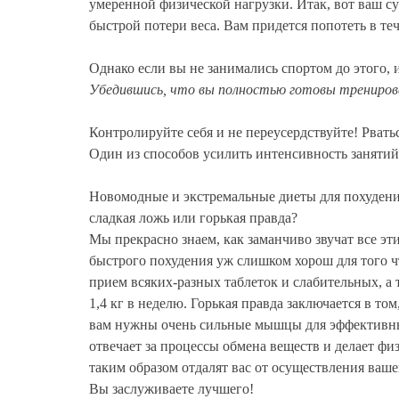
умеренной физической нагрузки. Итак, вот ваш с
быстрой потери веса. Вам придется попотеть в тече
Однако если вы не занимались спортом до этого, 
Убедившись, что вы полностью готовы тренирова
Контролируйте себя и не переусердствуйте! Рватьс
Один из способов усилить интенсивность занятий
Новомодные и экстремальные диеты для похудени
сладкая ложь или горькая правда?
Мы прекрасно знаем, как заманчиво звучат все эт
быстрого похудения уж слишком хорош для того чт
прием всяких-разных таблеток и слабительных, а 
1,4 кг в неделю. Горькая правда заключается в том
вам нужны очень сильные мышцы для эффективных
отвечает за процессы обмена веществ и делает фи
таким образом отдалят вас от осуществления вашей
Вы заслуживаете лучшего!