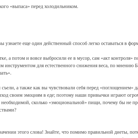
акого «выпаса» перед холодильником.
 вы узнаете еще один действенный способ легко оставаться в фор
ке, а потом и вовсе выбросили ее в мусор, сам «акт контроля» 
м инструментом для естественного снижения веса, по мнению Б
шать».
вы съели, а также как вы чувствовали себя перед «поглощением»
ход своим эмоциям в еде; поэтому наши привычки играют огром
о необходимой, сколько «эмоциональной» пищи, почему бы не пр
ствами?
начении этого слова! Знайте, что помимо правильной диеты, пот