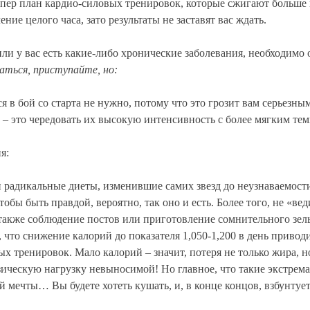
упер план кардио-силовых тренировок, которые сжигают больше 
ние целого часа, зато результаты не заставят вас ждать.
или у вас есть какие-либо хронические заболевания, необходимо
ться, приступайте, но:
я в бой со старта не нужно, потому что это грозит вам серьезны
 – это чередовать их высокую интенсивность с более мягким те
я:
и радикальные диеты, изменившие самих звезд до неузнаваемости
обы быть правдой, вероятно, так оно и есть. Более того, не «в
также соблюдение постов или приготовление сомнительного зель
, что снижение калорий до показателя 1,050-1,200 в день приводи
 тренировок. Мало калорий – значит, потеря не только жира, н
зическую нагрузку невыносимой! Но главное, что такие экстрем
 мечты… Вы будете хотеть кушать, и, в конце концов, взбунтуете