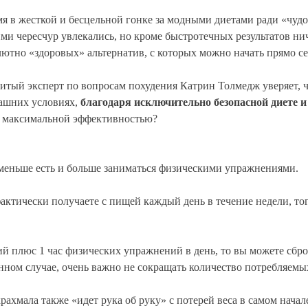
я в жесткой и бесцельной гонке за модными диетами ради «чудо
ими чересчур увлекались, но кроме быстротечных результатов ни
лютно «здоровых» альтернатив, с которых можно начать прямо с
нитый эксперт по вопросам похудения Катрин Толмедж уверяет,
машних условиях,
благодаря исключительно безопасной диете
с максимальной эффективностью?
 меньше есть и больше заниматься физическими упражнениями.
актически получаете с пищей каждый день в течение недели, тог
ий плюс 1 час физических упражнений в день, то вы можете сбро
анном случае, очень важно не сокращать количество потребляемы
хмала также «идет рука об руку» с потерей веса в самом начале