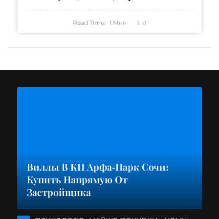
Read Time:
1
Мин
0
Виллы В КП Арфа-Парк Сочи:
Купить Напрямую От
Застройщика