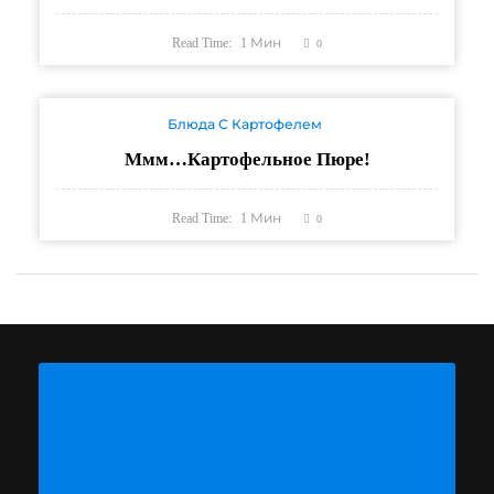
Read Time:
1
Мин
0
Блюда С Картофелем
Ммм…Картофельное Пюре!
Read Time:
1
Мин
0