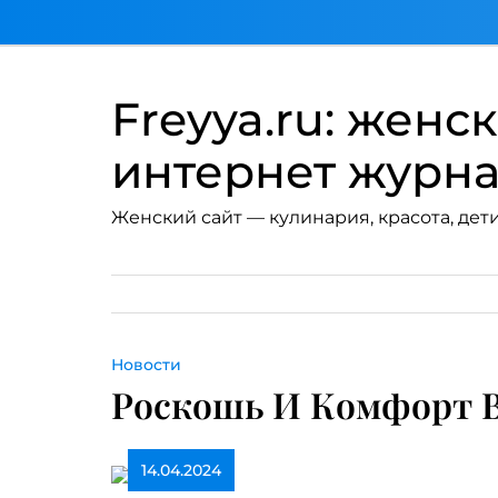
Перейти
к
содержимому
Freyya.ru: женс
интернет журн
Женский сайт — кулинария, красота, дети
Новости
Роскошь И Комфорт В
14.04.2024