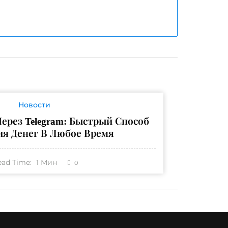
Новости
ерез Telegram: Быстрый Способ
ия Денег В Любое Время
ead Time:
1
Мин
0