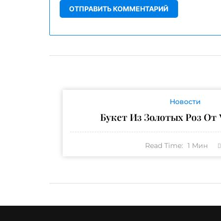
Новости
Букет Из Золотых Роз От V
Read Time:
1
Мин