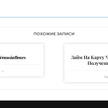
ПОХОЖИЕ ЗАПИСИ
enusinfleurs
Займ На Карту Ч
Получен
0
R