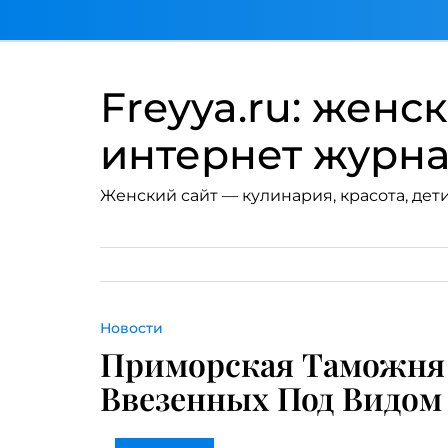
Перейти
к
содержимому
Freyya.ru: женс
интернет журн
Женский сайт — кулинария, красота, дети
Новости
Приморская Таможня 
Ввезенных Под Видом