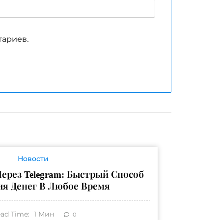
тариев.
Новости
ерез Telegram: Быстрый Способ
ия Денег В Любое Время
ad Time:
1
Мин
0