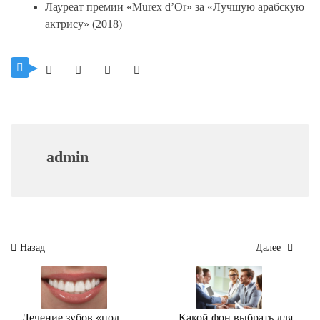
Лауреат премии «Murex d’Or» за «Лучшую арабскую
актрису» (2018)
admin
Навигация
Назад
Далее
по
записям
Лечение зубов «под
Какой фон выбрать для