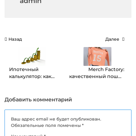
admin
Навигация
Назад
Далее
по
записям
Ипотечный
Merch Factory:
калькулятор: как
качественный пошив
позволить себе
свитшотов с
жилье без проблем
логотипом для мерча
и корпоративной
Добавить комментарий
одежды
Ваш адрес email не будет опубликован.
Обязательные поля помечены
*