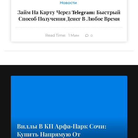
Новости
Займ На Карту Через Telegram: Быстрый
Способ Получения Денег В Любое Время
Read Time:
1
Мин
0
Виллы В КП Арфа-Парк Сочи:
Купить Напрямую От