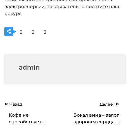
электроэнергии, то обязательно посетите наш
ресурс.
admin
Навигация
Назад
Далее
по
Кофе не
Бокал вина – залог
записям
способствует
здоровья сердца и
похудению
почек