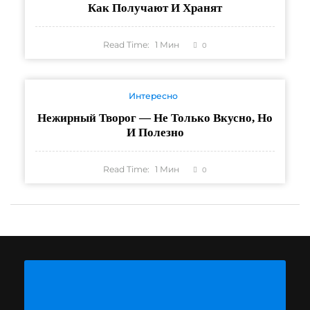
Как Получают И Хранят
Read Time:
1
Мин
0
Интересно
Нежирный Творог — Не Только Вкусно, Но
И Полезно
Read Time:
1
Мин
0