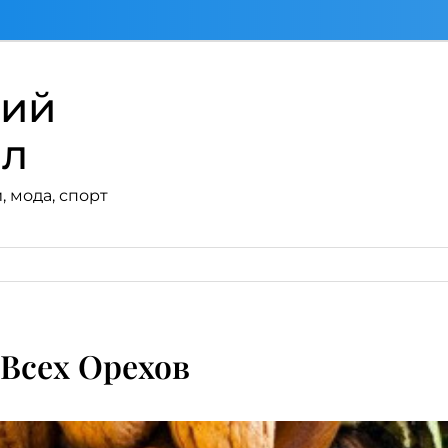
кий
ал
, мода, спорт
Всех Орехов