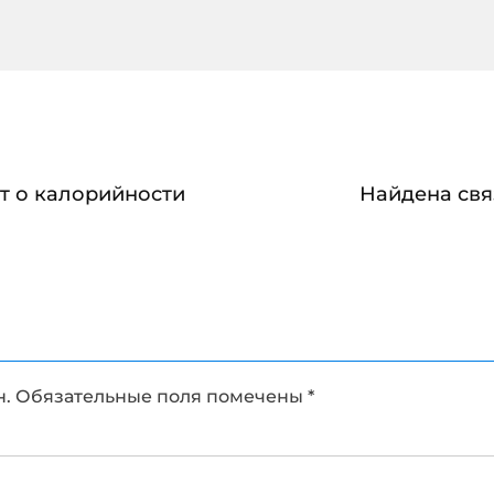
т о калорийности
Найдена свя
н.
Обязательные поля помечены
*