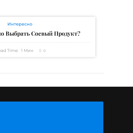
Интересно
о Выбрать Соевый Продукт?
ead Time:
1
Мин
0