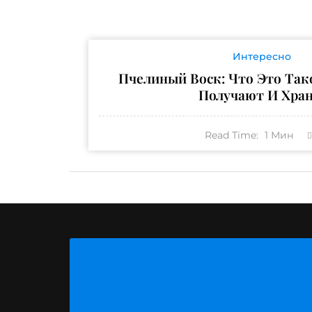
Интересно
Пчелиный Воск: Что Это Тако
Получают И Хра
Read Time:
1
Мин