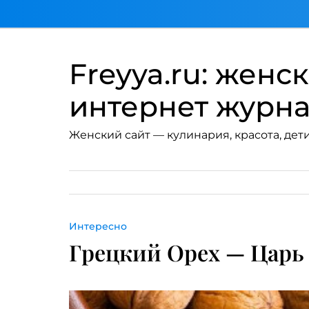
Перейти
к
содержимому
Freyya.ru: женс
интернет журн
Женский сайт — кулинария, красота, дети
Интересно
Грецкий Орех — Царь 