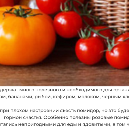
одержат много полезного и необходимого для орган
ом, бананами, рыбой, кефиром, молоком, черным х
при плохом настроении съесть помидор, но это будет
– гормон счастья. Особенно полезны розовые поми
ались непригодными для еды и ядовитыми, в том чис