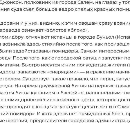
Джонсон, полковник из города Салем, на глазах у тол
ания суда съел большое ведро спелых красных помид
орами и у них, видимо, к этим овощам сразу возни
ереводе означает «золотое яблоко».
мидору, отмечают испанцы в городе Буньол (Испани
 возникла здесь стихийно после того, как произошл
е были задействованы помидоры. Самым интересным
реду. После того, как с городской ратуши запустят 
оматами. Быстро несутся к ним полуодетые жители 
идоры, запасаются «снарядами» — и сражение начинае
стрелом. Существует такое правило, что перед запу
 вреда. На время двухчасовой битвы на первых эта
ется битва купанием в бассейне, наполненным том
в помидорное месиво красного цвета, которое дост
» проводят в конце августа уже десять лет и в Сама
ий помидор». И хотя здесь нет помидорных боев, п
е шествия, представители городской администраци