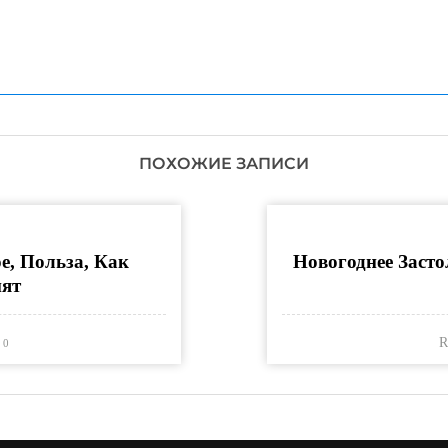
ПОХОЖИЕ ЗАПИСИ
е, Польза, Как
Новогоднее Засто
ят
R
0