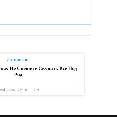
Интересно
лье: Не Спешите Скупать Все Под
Ряд
ead Time:
1
Мин
0