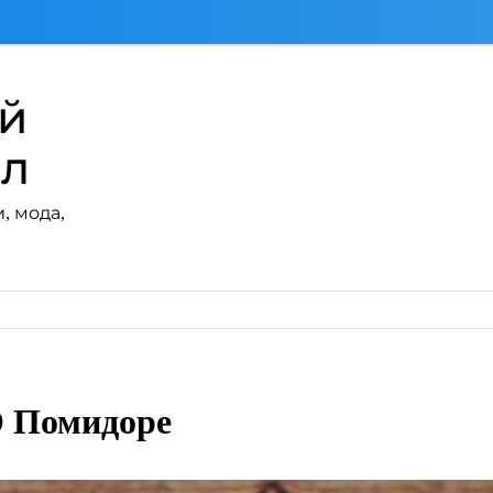
ий
ал
, мода,
О Помидоре