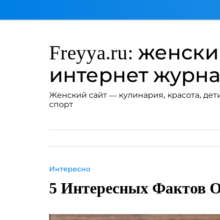
Перейти
к
содержимому
Freyya.ru: женск
интернет журн
Женский сайт — кулинария, красота, дети
спорт
Интересно
5 Интересных Фактов 