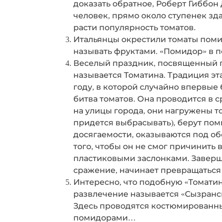
доказать обратное, Роберт Гиббон 
человек, прямо около ступенек зд
расти популярность томатов.
Итальянцы окрестили томаты помид
называть фруктами. «Помидор» в п
Веселый праздник, посвященный по
называется Томатина. Традиция эта
году, в которой случайно впервы
битва томатов. Она проводится в с
на улицы города, они нагружены т
придется выбрасывать), берут пом
досягаемости, оказываются под об
того, чтобы он не смог причинить
пластиковыми заслонками. Заверша
сражение, начинает превращаться 
Интересно, что подобную «Томатину
развлечение называется «Сызранск
Здесь проводятся костюмированны
помидорами…