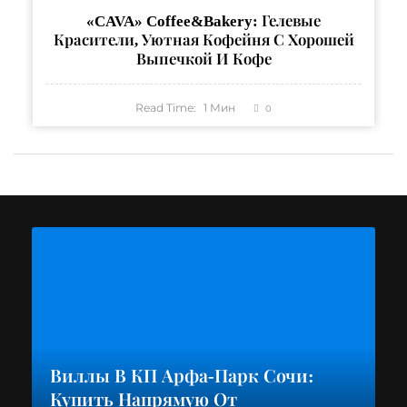
«CAVA» Coffee&bakery: Гелевые
Красители, Уютная Кофейня С Хорошей
Выпечкой И Кофе
Read Time:
1
Мин
0
Виллы В КП Арфа-Парк Сочи:
Купить Напрямую От