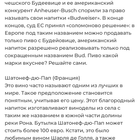
чешского Будеевице и ее американский
конкурент Anheuser-Busch спорили за право
называть свои напитки «Budweiser». В конце
концов, суд ЕС принял «соломоново решение»: в
Европе под таким названием можно продавать
только пиво с Будейовице, американский
напиток разрешено реализовывать только под
сокращенным названием Bud. Пиво какой
марки вкуснее? Решайте сами.
Шатонеф-дю-Пап (Франция)
Это вино часто называют одним из лучших в
мире. Такое предположение становится
понятным, учитывая его цену. Этот благородный
напиток изготавливают виноделы из села с
таким же названием в южной части долины
реки Рона. Бутылка Шатонеф-дю-Пап может
стоить более 100 евро. Кстати, это было
любимым вином Шарля де Голля, а также