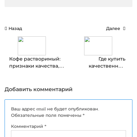
Навигация
Назад
Далее
по
записям
Кофе растворимый:
Где купить
признаки качества,
качественные
преимущества
женские пуховики?
покупки на развес
Добавить комментарий
Ваш адрес email не будет опубликован.
Обязательные поля помечены
*
Комментарий
*