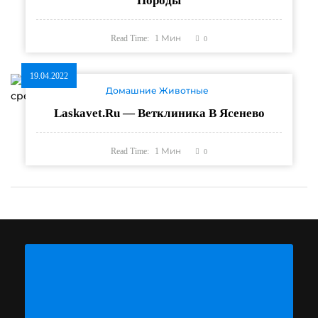
Породы
Read Time:
1
Мин
0
19.04.2022
Домашние Животные
Laskavet.ru — Ветклиника В Ясенево
Read Time:
1
Мин
0