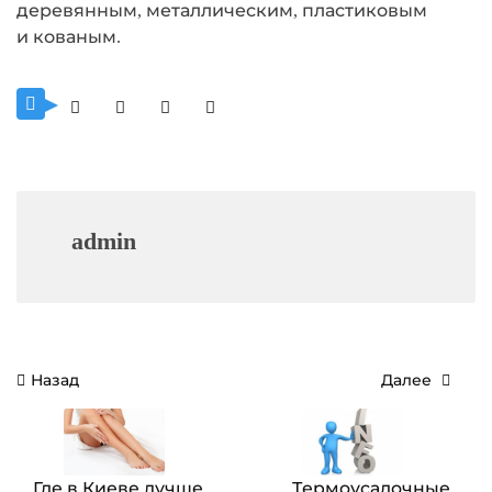
деревянным, металлическим, пластиковым
и
кованым.
admin
Навигация
Назад
Далее
по
записям
Где в Киеве лучше
Термоусадочные