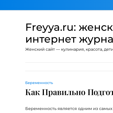
Перейти
к
содержимому
Freyya.ru: женс
интернет журн
Женский сайт — кулинария, красота, дети
Беременность
Как Правильно Подго
Беременность является одним из самых 