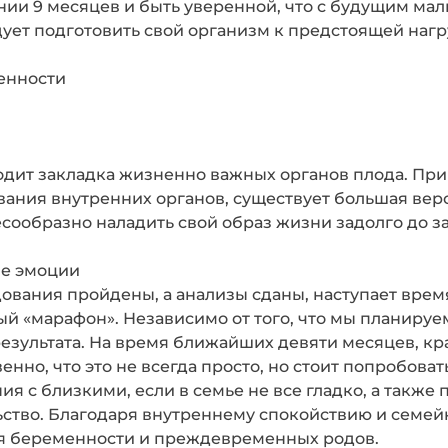
нии 9 месяцев и быть уверенной, что с будущим ма
ледует подготовить свой организм к предстоящей на
дит закладка жизненно важных органов плода. При
ания внутренних органов, существует большая вер
сообразно наладить свой образ жизни задолго до за
ые эмоции
ования пройдены, а анализы сданы, наступает время
й «марафон». Независимо от того, что мы планируем
зультата. На время ближайших девяти месяцев, кра
енно, что это не всегда просто, но стоит попробова
ия с близкими, если в семье не все гладко, а также
ьство. Благодаря внутреннему спокойствию и семей
я беременности и преждевременных родов.