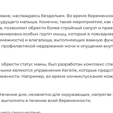
ване, наслаждаясь бездельем. Во время беременнос
удущего малыша. Конечно, такие мероприятия, как 
, позволяют обрести более стройный силуэт и прив
ренировка особых групп мышц, которые в повседне
промежности) и влагалища, выполняющих важную ф
я профилактикой недержания мочи и опущения внут
ни обрести статус мамы, был разработан комплекс с
ными являются упражнения Кегеля, которые предс
ежности. Например, во время мочеиспускания можн
течение дня, незаметно для окружающих, напрягая
 выполнять в течение всей беременности.
ошего самочувствия