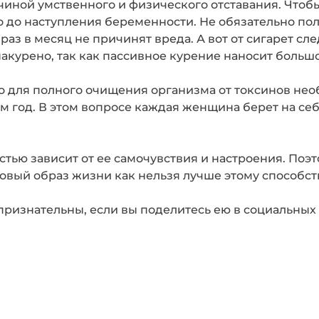
ичиной умственного и физического отставания. Чтоб
о до наступления беременности. Не обязательно по
раз в месяц не причинят вреда. А вот от сигарет сл
накурено, так как пассивное курение наносит больш
 для полного очищения организма от токсинов необ
м год. В этом вопросе каждая женщина берет на се
тью зависит от ее самочувствия и настроения. Поэт
овый образ жизни как нельзя лучше этому способст
признательны, если вы поделитесь ею в социальных 