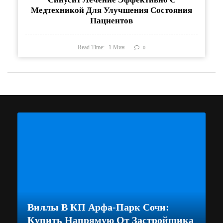
Медтехникой Для Улучшения Состояния
Пациентов
Read Time:
1
Мин
0
Виллы В КП Арфа-Парк Сочи:
Купить Напрямую От Застройщика