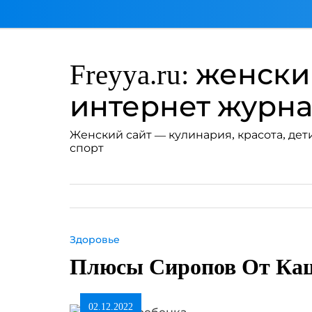
Перейти
к
содержимому
Freyya.ru: женск
интернет журн
Женский сайт — кулинария, красота, дети
спорт
Здоровье
Плюсы Сиропов От Каш
02.12.2022