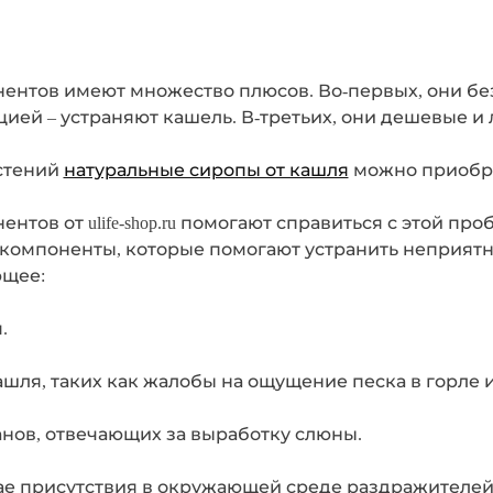
ентов имеют множество плюсов. Во-первых, они без
ией – устраняют кашель. В-третьих, они дешевые и 
стений
натуральные сиропы от кашля
можно приобрест
нтов от ulife-shop.ru помогают справиться с этой п
 компоненты, которые помогают устранить неприят
ющее:
.
ля, таких как жалобы на ощущение песка в горле ил
нов, отвечающих за выработку слюны.
ае присутствия в окружающей среде раздражителей