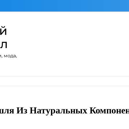
ий
ал
, мода,
ля Из Натуральных Компоне