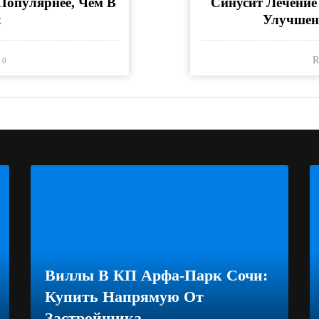
Популярнее, Чем В
Синусит Лечение
х
Улучшен
R
0
Виллы В КП Арфа-Парк Сочи:
Купить Напрямую От
Застройщика