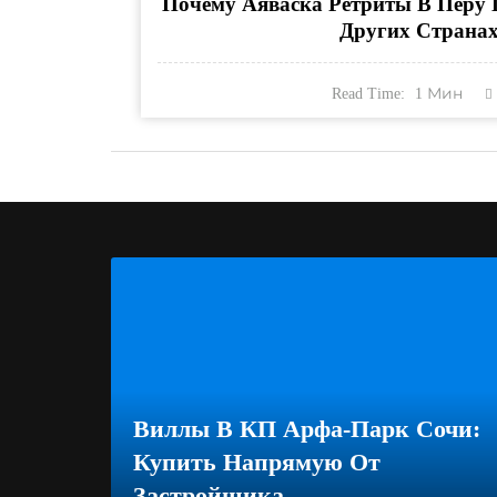
Почему Аяваска Ретриты В Перу 
Других Страна
Read Time:
1
Мин
Виллы В КП Арфа-Парк Сочи:
Купить Напрямую От
Застройщика