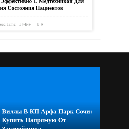
 Эффективно С Медтехникой Для
ия Состояния Пациентов
ead Time:
1
Мин
0
Виллы В КП Арфа-Парк Сочи:
Купить Напрямую От
Застройщика