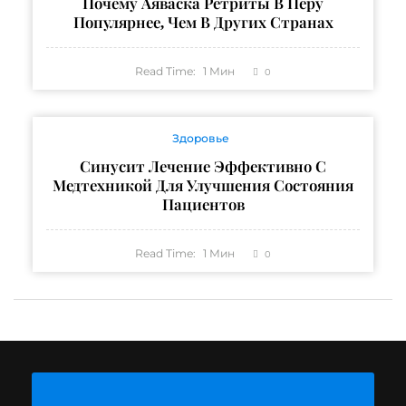
Почему Аяваска Ретриты В Перу
Популярнее, Чем В Других Странах
Read Time:
1
Мин
0
Здоровье
Синусит Лечение Эффективно С
Медтехникой Для Улучшения Состояния
Пациентов
Read Time:
1
Мин
0