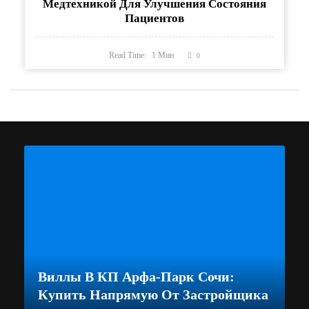
Медтехникой Для Улучшения Состояния
Пациентов
Read Time:
1
Мин
0
Виллы В КП Арфа-Парк Сочи:
Купить Напрямую От Застройщика