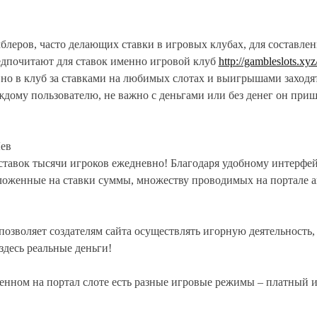
леров, часто делающих ставки в игровых клубах, для составле
едпочитают для ставок именно игровой клуб
http://gambleslots.xyz
о в клуб за ставками на любимых слотах и выигрышами заходят
аждому пользователю, не важно с деньгами или без денег он пр
ев
 ставок тысячи игроков ежедневно! Благодаря удобному интерфе
ложенные на ставки суммы, множеству проводимых на портале 
позволяет создателям сайта осуществлять игорную деятельность,
здесь реальные деньги!
енном на портал слоте есть разные игровые режимы – платный 