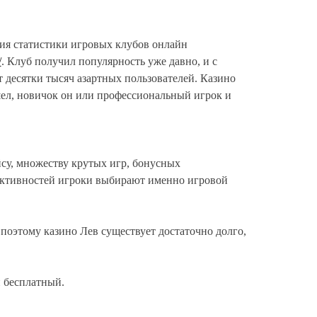
ния статистики игровых клубов онлайн
/
. Клуб получил популярность уже давно, и с
 десятки тысяч азартных пользователей. Казино
ишел, новичок он или профессиональный игрок и
йсу, множеству крутых игр, бонусных
активностей игроки выбирают именно игровой
 поэтому казино Лев существует достаточно долго,
и бесплатный.