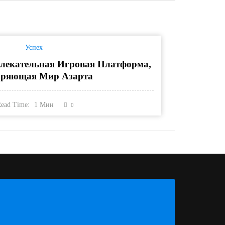
Успех
Увлекательная Игровая Платформа,
ряющая Мир Азарта
ead Time:
1
Мин
0