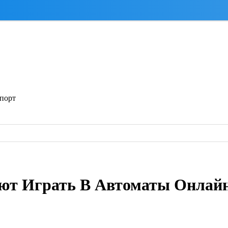
спорт
ют Играть В Автоматы Онлайн