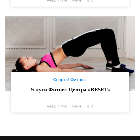
Read Time:
1
Мин
0
Спорт И Фитнес
Услуги Фитнес-Центра «RESET»
Read Time:
1
Мин
0