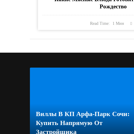
Рождество
Read Time:
1
Мин
Виллы В КП Арфа-Парк Сочи:
Купить Напрямую От
Застройщика