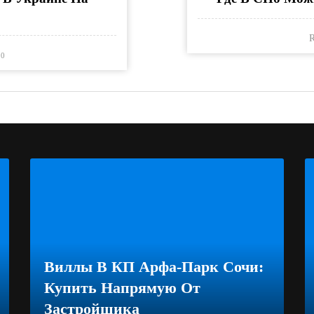
R
0
Виллы В КП Арфа-Парк Сочи:
Купить Напрямую От
Застройщика