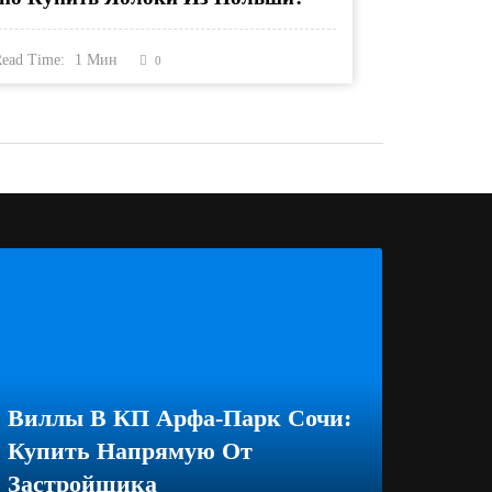
ead Time:
1
Мин
0
Виллы В КП Арфа-Парк Сочи:
Купить Напрямую От
Застройщика