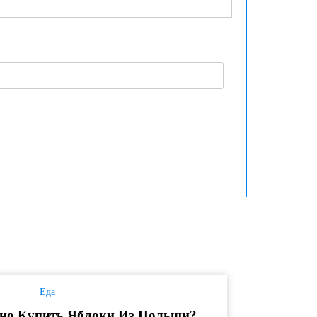
Еда
но Купить Яблоки Из Польши?