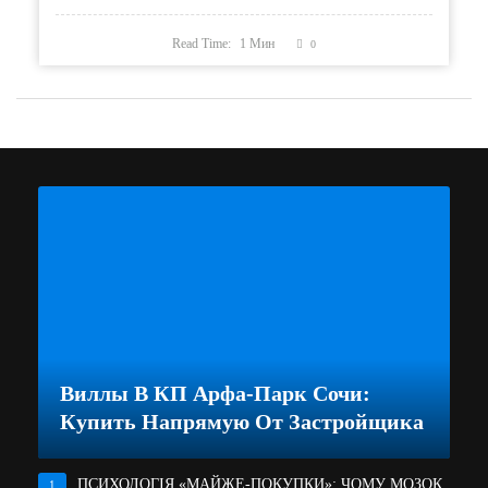
Read Time:
1
Мин
0
Виллы В КП Арфа-Парк Сочи:
Купить Напрямую От Застройщика
ПСИХОЛОГІЯ «МАЙЖЕ-ПОКУПКИ»: ЧОМУ МОЗОК
1