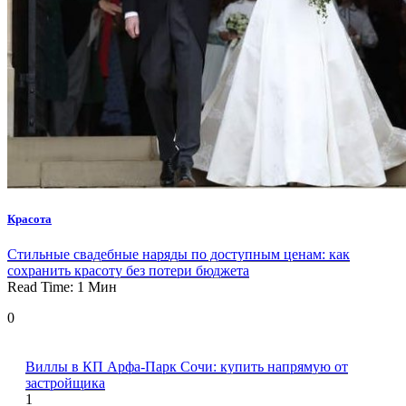
Красота
Стильные свадебные наряды по доступным ценам: как
сохранить красоту без потери бюджета
Read Time:
1
Мин
0
Виллы в КП Арфа-Парк Сочи: купить напрямую от
застройщика
1