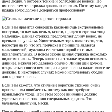
даже людям, у которых тонкие и ослабленные волосы. Но
вместе с тем эта стрижка довольно сложная. Поэтому каждая
прядка волос должна доверяться профессионалу.
Если вам нравится совершать какие-нибудь экстремальные
поступки, то вам как нельзя, кстати, придется стрижка «под
мальчика». Данная стрижка предполагает длину волос, не
превышающую 4 см. Удивительным здесь является то, что,
несмотря на то, что эта прическа в принципе является
мальчишеской, мужчины ее считают одной из самых
привлекательных. В новом сезоне данная стрижка несколько
видоизменилась. Теперь волосы на затылке нужно оставлять
длиннее, нежели это делалось обычно. Линия шеи должна
открываться совсем немного, а на уши волосы падать вовсе не
должны. В некоторых случаях можно использовать ободки
для коротких волос.
Если вам кажется, что стильные короткие стрижки очень
простые – вы ошибаетесь, потому как они требуют
правильного ухода. При этом особое внимание должно
уделяться использованию специальных средств. Это
бальзамы, шампуни, маски.
При выборе короткой стрижки нельзя полагаться только на