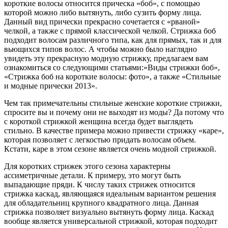
короткие волосы относится прическа «боб», с помощью
которой можно либо вытянуть, либо сузить форму лица.
Данный вид прически прекрасно сочетается с «рваной»
челкой, а также с прямой классической челкой. Стрижка боб
подходит волосам различного типа, как для прямых, так и для
вьющихся типов волос. А чтобы можно было наглядно
увидеть эту прекрасную модную стрижку, предлагаем вам
ознакомиться со следующими статьями:»Виды стрижки боб»,
«Стрижка боб на короткие волосы: фото», а также «Стильные
и модные прически 2013».
Чем так примечательны стильные женские короткие стрижки,
спросите вы и почему они не выходят из моды? Да потому что
с короткой стрижкой женщина всегда будет выглядеть
стильно. В качестве примера можно привести стрижку «каре»,
которая позволяет с легкостью придать волосам объем.
Кстати, каре в этом сезоне является очень модной стрижкой.
Для коротких стрижек этого сезона характерны
ассиметричные детали. К примеру, это могут быть
выпадающие пряди. К числу таких стрижек относится
стрижка каскад, являющаяся идеальным вариантом решения
для обладательниц крупного квадратного лица. Данная
стрижка позволяет визуально вытянуть форму лица. Каскад
вообще является универсальной стрижкой, которая подходит