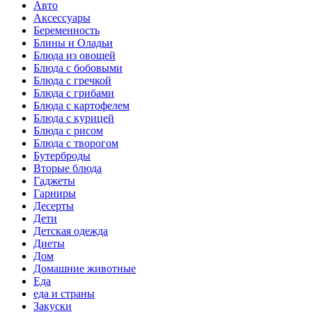
Авто
Аксессуары
Беременность
Блины и Оладьи
Блюда из овощей
Блюда с бобовыми
Блюда с гречкой
Блюда с грибами
Блюда с картофелем
Блюда с курицей
Блюда с рисом
Блюда с творогом
Бутерброды
Вторые блюда
Гаджеты
Гарниры
Десерты
Дети
Детская одежда
Диеты
Дом
Домашние животные
Еда
еда и страны
Закуски