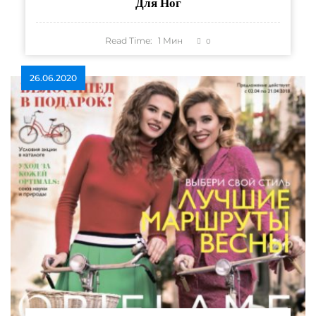
Для Ног
Read Time:
1
Мин
0
26.06.2020