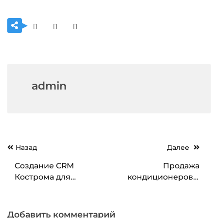
admin
Навигация
Назад
Далее
по
Создание CRM
Продажа
записям
Кострома для
кондиционеров с
улучшения бизнеса с
выгодными
Битрикс24
предложениями в
интернет-магазине
Добавить комментарий