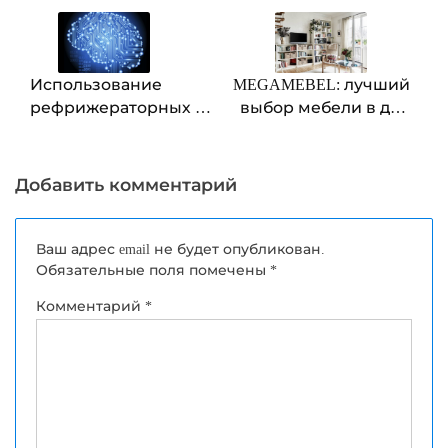
по
записям
Использование
MEGAMEBEL: лучший
рефрижераторных и
выбор мебели в для
адсорбционных
создания стильного
осушителей сжатого
и уютного интерьера
воздуха
Добавить комментарий
Ваш адрес email не будет опубликован.
Обязательные поля помечены
*
Комментарий
*